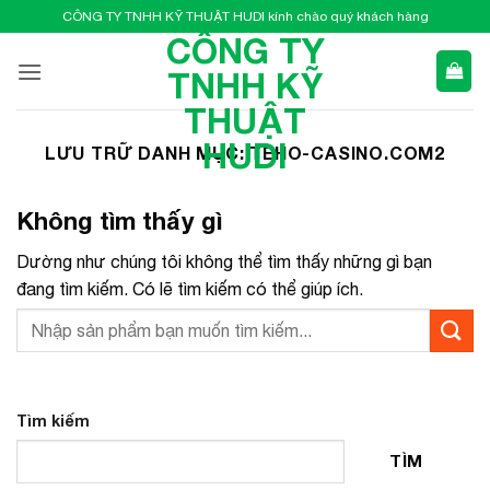
Bỏ
CÔNG TY TNHH KỸ THUẬT HUDI kính chào quý khách hàng
qua
CÔNG TY
nội
TNHH KỸ
dung
THUẬT
HUDI
LƯU TRỮ DANH MỤC:
TEHO-CASINO.COM2
Không tìm thấy gì
Dường như chúng tôi không thể tìm thấy những gì bạn
đang tìm kiếm. Có lẽ tìm kiếm có thể giúp ích.
Tìm kiếm
TÌM