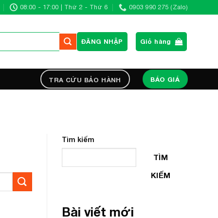
08:00 - 17:00 | Thứ 2 - Thứ 6
0903 990 275 (Zalo)
ĐĂNG NHẬP
Giỏ hàng
BÁO GIÁ
TRA CỨU BẢO HÀNH
Tìm kiếm
TÌM
KIẾM
Bài viết mới