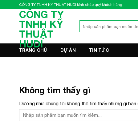
Bỏ
CÔNG TY TNHH KỸ THUẬT HUDI kính chào quý khách hàng
qua
CÔNG TY
nội
TNHH KỸ
Tìm
dung
kiếm:
THUẬT
HUDI
TRANG CHỦ
DỰ ÁN
TIN TỨC
Không tìm thấy gì
Dường như chúng tôi không thể tìm thấy những gì bạn đ