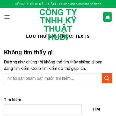
Bỏ
CÔNG TY TNHH KỸ THUẬT HUDI kính chào quý khách hàng
qua
CÔNG TY
nội
TNHH KỸ
dung
THUẬT
HUDI
LƯU TRỮ DANH MỤC:
TEXTS
Không tìm thấy gì
Dường như chúng tôi không thể tìm thấy những gì bạn
đang tìm kiếm. Có lẽ tìm kiếm có thể giúp ích.
Tìm kiếm
TÌM