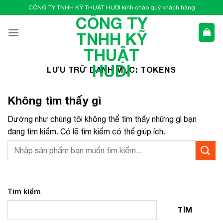
Bỏ
CÔNG TY TNHH KỸ THUẬT HUDI kính chào quý khách hàng
qua
CÔNG TY
nội
TNHH KỸ
dung
THUẬT
HUDI
LƯU TRỮ DANH MỤC:
TOKENS
Không tìm thấy gì
Dường như chúng tôi không thể tìm thấy những gì bạn
đang tìm kiếm. Có lẽ tìm kiếm có thể giúp ích.
Tìm kiếm
TÌM