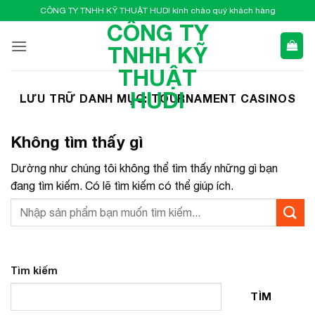
Bỏ
CÔNG TY TNHH KỸ THUẬT HUDI kính chào quý khách hàng
qua
CÔNG TY
nội
TNHH KỸ
dung
THUẬT
HUDI
LƯU TRỮ DANH MỤC:
TOURNAMENT CASINOS
Không tìm thấy gì
Dường như chúng tôi không thể tìm thấy những gì bạn
đang tìm kiếm. Có lẽ tìm kiếm có thể giúp ích.
Tìm kiếm
TÌM