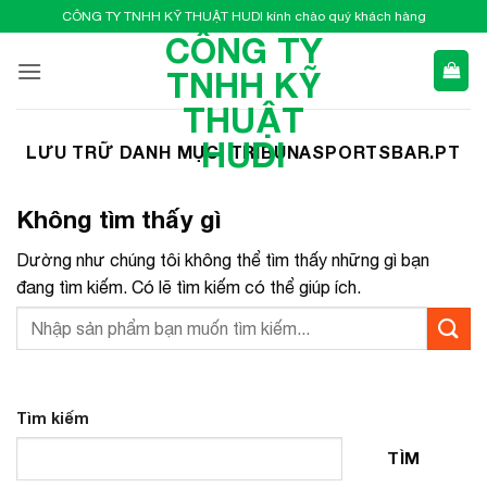
Bỏ
CÔNG TY TNHH KỸ THUẬT HUDI kính chào quý khách hàng
qua
CÔNG TY
nội
TNHH KỸ
dung
THUẬT
HUDI
LƯU TRỮ DANH MỤC:
TRIBUNASPORTSBAR.PT
Không tìm thấy gì
Dường như chúng tôi không thể tìm thấy những gì bạn
đang tìm kiếm. Có lẽ tìm kiếm có thể giúp ích.
Tìm kiếm
TÌM