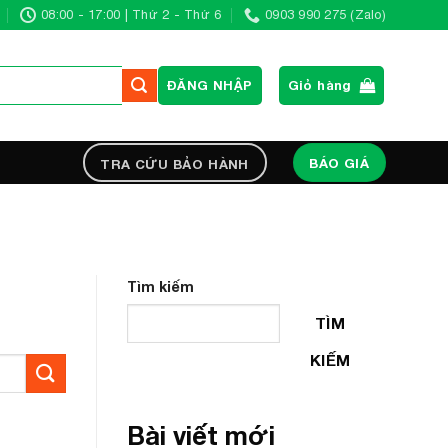
08:00 - 17:00 | Thứ 2 - Thứ 6
0903 990 275 (Zalo)
ĐĂNG NHẬP
Giỏ hàng
BÁO GIÁ
TRA CỨU BẢO HÀNH
Tìm kiếm
TÌM
KIẾM
Bài viết mới