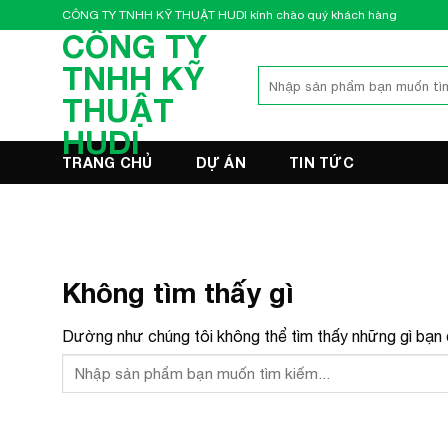
Bỏ
CÔNG TY TNHH KỸ THUẬT HUDI kính chào quý khách hàng
qua
CÔNG TY
nội
TNHH KỸ
Tìm
dung
kiếm:
THUẬT
HUDI
TRANG CHỦ
DỰ ÁN
TIN TỨC
Không tìm thấy gì
Dường như chúng tôi không thể tìm thấy những gì bạn đ