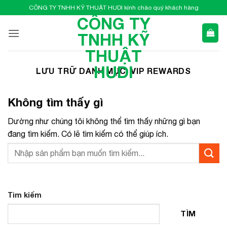
Bỏ
CÔNG TY TNHH KỸ THUẬT HUDI kính chào quý khách hàng
qua
CÔNG TY
nội
TNHH KỸ
dung
THUẬT
HUDI
LƯU TRỮ DANH MỤC:
VIP REWARDS
Không tìm thấy gì
Dường như chúng tôi không thể tìm thấy những gì bạn
đang tìm kiếm. Có lẽ tìm kiếm có thể giúp ích.
Tìm kiếm
TÌM