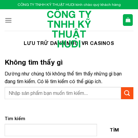
Bỏ
CÔNG TY TNHH KỸ THUẬT HUDI kính chào quý khách hàng
qua
CÔNG TY
nội
TNHH KỸ
dung
THUẬT
HUDI
LƯU TRỮ DANH MỤC:
VR CASINOS
Không tìm thấy gì
Dường như chúng tôi không thể tìm thấy những gì bạn
đang tìm kiếm. Có lẽ tìm kiếm có thể giúp ích.
Tìm kiếm
TÌM