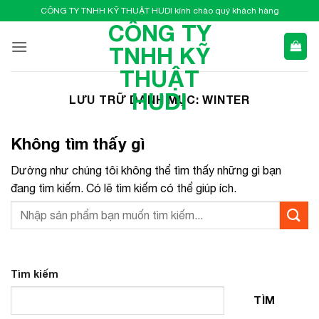
Bỏ
CÔNG TY TNHH KỸ THUẬT HUDI kính chào quý khách hàng
qua
CÔNG TY
nội
TNHH KỸ
dung
THUẬT
HUDI
LƯU TRỮ DANH MỤC:
WINTER
Không tìm thấy gì
Dường như chúng tôi không thể tìm thấy những gì bạn
đang tìm kiếm. Có lẽ tìm kiếm có thể giúp ích.
Tìm kiếm
TÌM