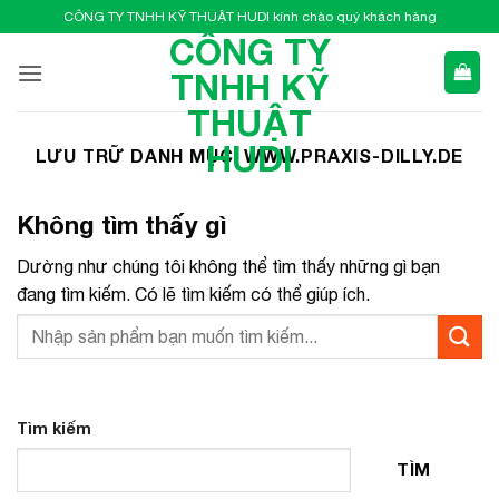
Bỏ
CÔNG TY TNHH KỸ THUẬT HUDI kính chào quý khách hàng
qua
CÔNG TY
nội
TNHH KỸ
dung
THUẬT
HUDI
LƯU TRỮ DANH MỤC:
WWW.PRAXIS-DILLY.DE
Không tìm thấy gì
Dường như chúng tôi không thể tìm thấy những gì bạn
đang tìm kiếm. Có lẽ tìm kiếm có thể giúp ích.
Tìm kiếm
TÌM