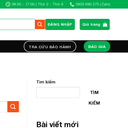
08:00 - 17:00 | Thứ 2 - Thứ 6
0903 990 275 (Zalo)
ĐĂNG NHẬP
Giỏ hàng
BÁO GIÁ
TRA CỨU BẢO HÀNH
Tìm kiếm
TÌM
KIẾM
Bài viết mới