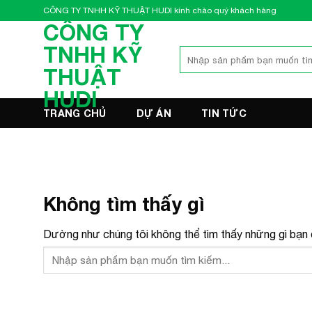
Bỏ
CÔNG TY TNHH KỸ THUẬT HUDI kính chào quý khách hàng
qua
CÔNG TY
nội
TNHH KỸ
Tìm
dung
kiếm:
THUẬT
HUDI
TRANG CHỦ
DỰ ÁN
TIN TỨC
Không tìm thấy gì
Dường như chúng tôi không thể tìm thấy những gì bạn đ