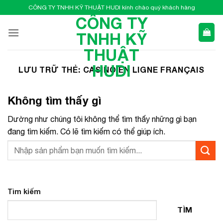
Bỏ
CÔNG TY TNHH KỸ THUẬT HUDI kính chào quý khách hàng
qua
CÔNG TY
nội
TNHH KỸ
dung
THUẬT
HUDI
LƯU TRỮ THẺ:
CASINO EN LIGNE FRANÇAIS
Không tìm thấy gì
Dường như chúng tôi không thể tìm thấy những gì bạn
đang tìm kiếm. Có lẽ tìm kiếm có thể giúp ích.
Tìm kiếm
TÌM