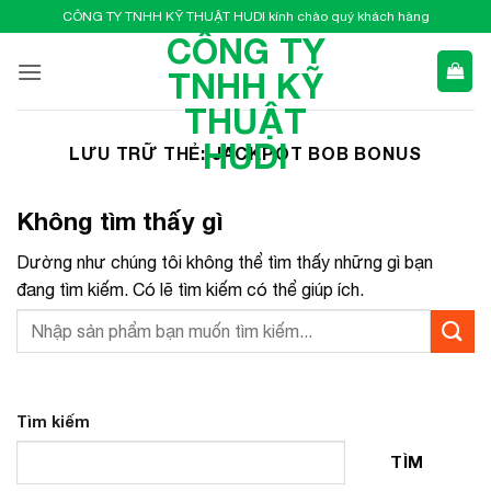
Bỏ
CÔNG TY TNHH KỸ THUẬT HUDI kính chào quý khách hàng
qua
CÔNG TY
nội
TNHH KỸ
dung
THUẬT
HUDI
LƯU TRỮ THẺ:
JACKPOT BOB BONUS
Không tìm thấy gì
Dường như chúng tôi không thể tìm thấy những gì bạn
đang tìm kiếm. Có lẽ tìm kiếm có thể giúp ích.
Tìm kiếm
TÌM