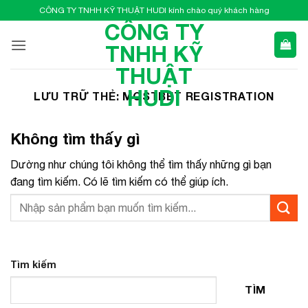
Bỏ
CÔNG TY TNHH KỸ THUẬT HUDI kính chào quý khách hàng
qua
CÔNG TY
nội
TNHH KỸ
dung
THUẬT
HUDI
LƯU TRỮ THẺ:
MOSTBET REGISTRATION
Không tìm thấy gì
Dường như chúng tôi không thể tìm thấy những gì bạn
đang tìm kiếm. Có lẽ tìm kiếm có thể giúp ích.
Tìm kiếm
TÌM