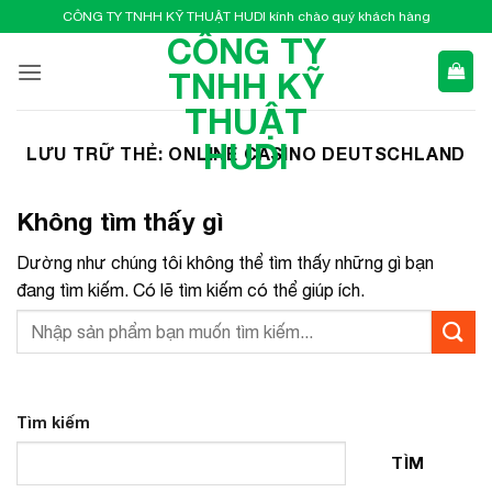
Bỏ
CÔNG TY TNHH KỸ THUẬT HUDI kính chào quý khách hàng
qua
CÔNG TY
nội
TNHH KỸ
dung
THUẬT
HUDI
LƯU TRỮ THẺ:
ONLINE CASINO DEUTSCHLAND
Không tìm thấy gì
Dường như chúng tôi không thể tìm thấy những gì bạn
đang tìm kiếm. Có lẽ tìm kiếm có thể giúp ích.
Tìm kiếm
TÌM