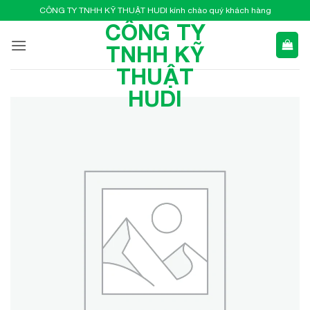
Bỏ
CÔNG TY TNHH KỸ THUẬT HUDI kính chào quý khách hàng
qua
CÔNG TY
nội
TNHH KỸ
dung
THUẬT
HUDI