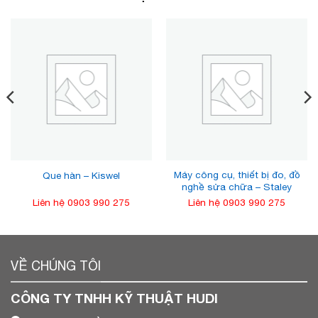
Máy công cụ, thiết bị đo, đồ
Que hàn – Kiswel
nghề sửa chữa – Staley
Liên hệ 0903 990 275
Liên hệ 0903 990 275
VỀ CHÚNG TÔI
CÔNG TY TNHH KỸ THUẬT HUDI